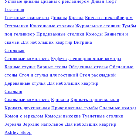
Угловые диваны
Диваны c реклайнером
Диван Лофт
Гостиная
Гостиные комплекты
Диваны
Кресла
Кресла c реклайнером
Оттоманки
Консольные столики
Журнальные столики
Тумб
под телевизор
Придиванные столики
Комоды
Банкетки и
скамьи
Для небольших квартир
Витрина
Столовая
Столовые комплекты
Буфеты, сервировочные комоды
Барные стулья
Барные столы
Обеденные стулья
Обеденные
столы
Стол и стулья для гостиной
Стол раскладной
Деревянные стулья
Для небольших квартир
Спальня
Спальные комплекты
Кровати
Кровать односпальная
Кровать двуспальная
Прикроватные тумбы
Спальные комод
Комод с зеркалом
Комоды высокие
Туалетные столики
Зеркала
Зеркало напольное
Для небольших квартир
Ashley Sleep