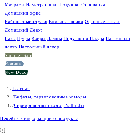
Матрасы
Наматрасники
Подушки
Основания
Домашний офис
Кабинетные стулья
Книжные полки
Офисные столы
Домашний Декор
Вазы
Пуфы
Ковры
Лампы
Подушки и Пледы
Настенный
декор
Настольный декор
Summer Sale
Новинки
New Decor
Главная
/
Буфеты, сервировочные комоды
/
Сервировочный комод Vallardia
Перейти к информации о продукте