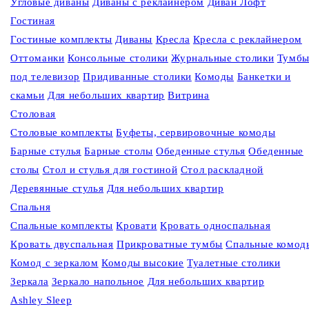
Угловые диваны
Диваны c реклайнером
Диван Лофт
Гостиная
Гостиные комплекты
Диваны
Кресла
Кресла c реклайнером
Оттоманки
Консольные столики
Журнальные столики
Тумб
под телевизор
Придиванные столики
Комоды
Банкетки и
скамьи
Для небольших квартир
Витрина
Столовая
Столовые комплекты
Буфеты, сервировочные комоды
Барные стулья
Барные столы
Обеденные стулья
Обеденные
столы
Стол и стулья для гостиной
Стол раскладной
Деревянные стулья
Для небольших квартир
Спальня
Спальные комплекты
Кровати
Кровать односпальная
Кровать двуспальная
Прикроватные тумбы
Спальные комод
Комод с зеркалом
Комоды высокие
Туалетные столики
Зеркала
Зеркало напольное
Для небольших квартир
Ashley Sleep