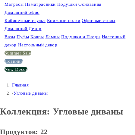
Матрасы
Наматрасники
Подушки
Основания
Домашний офис
Кабинетные стулья
Книжные полки
Офисные столы
Домашний Декор
Вазы
Пуфы
Ковры
Лампы
Подушки и Пледы
Настенный
декор
Настольный декор
Summer Sale
Новинки
New Decor
Главная
/
Угловые диваны
Коллекция:
Угловые диваны
Продуктов: 22