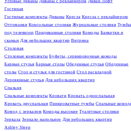
Угловые диваны
Диваны c реклайнером
Диван Лофт
Гостиная
Гостиные комплекты
Диваны
Кресла
Кресла c реклайнером
Оттоманки
Консольные столики
Журнальные столики
Тумб
под телевизор
Придиванные столики
Комоды
Банкетки и
скамьи
Для небольших квартир
Витрина
Столовая
Столовые комплекты
Буфеты, сервировочные комоды
Барные стулья
Барные столы
Обеденные стулья
Обеденные
столы
Стол и стулья для гостиной
Стол раскладной
Деревянные стулья
Для небольших квартир
Спальня
Спальные комплекты
Кровати
Кровать односпальная
Кровать двуспальная
Прикроватные тумбы
Спальные комод
Комод с зеркалом
Комоды высокие
Туалетные столики
Зеркала
Зеркало напольное
Для небольших квартир
Ashley Sleep