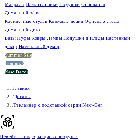
Матрасы
Наматрасники
Подушки
Основания
Домашний офис
Кабинетные стулья
Книжные полки
Офисные столы
Домашний Декор
Вазы
Пуфы
Ковры
Лампы
Подушки и Пледы
Настенный
декор
Настольный декор
Summer Sale
Новинки
New Decor
Главная
/
Диваны
/
Реклайнер с подставкой серии Next-Gen
Перейти к информации о продукте