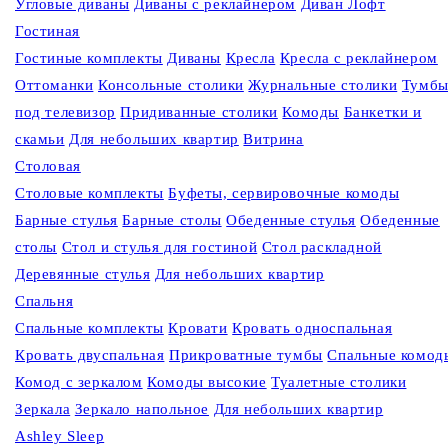
Угловые диваны
Диваны c реклайнером
Диван Лофт
Гостиная
Гостиные комплекты
Диваны
Кресла
Кресла c реклайнером
Оттоманки
Консольные столики
Журнальные столики
Тумб
под телевизор
Придиванные столики
Комоды
Банкетки и
скамьи
Для небольших квартир
Витрина
Столовая
Столовые комплекты
Буфеты, сервировочные комоды
Барные стулья
Барные столы
Обеденные стулья
Обеденные
столы
Стол и стулья для гостиной
Стол раскладной
Деревянные стулья
Для небольших квартир
Спальня
Спальные комплекты
Кровати
Кровать односпальная
Кровать двуспальная
Прикроватные тумбы
Спальные комод
Комод с зеркалом
Комоды высокие
Туалетные столики
Зеркала
Зеркало напольное
Для небольших квартир
Ashley Sleep