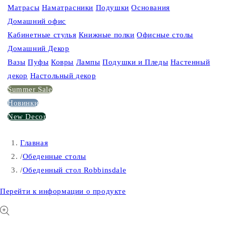
Матрасы
Наматрасники
Подушки
Основания
Домашний офис
Кабинетные стулья
Книжные полки
Офисные столы
Домашний Декор
Вазы
Пуфы
Ковры
Лампы
Подушки и Пледы
Настенный
декор
Настольный декор
Summer Sale
Новинки
New Decor
Главная
/
Обеденные столы
/
Обеденный стол Robbinsdale
Перейти к информации о продукте