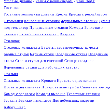
Угловые диваны
Диваны c реклайнером
Диван Лофт
Гостиная
Гостиные комплекты
Диваны
Кресла
Кресла c реклайнером
Оттоманки
Консольные столики
Журнальные столики
Тумб
под телевизор
Придиванные столики
Комоды
Банкетки и
скамьи
Для небольших квартир
Витрина
Столовая
Столовые комплекты
Буфеты, сервировочные комоды
Барные стулья
Барные столы
Обеденные стулья
Обеденные
столы
Стол и стулья для гостиной
Стол раскладной
Деревянные стулья
Для небольших квартир
Спальня
Спальные комплекты
Кровати
Кровать односпальная
Кровать двуспальная
Прикроватные тумбы
Спальные комод
Комод с зеркалом
Комоды высокие
Туалетные столики
Зеркала
Зеркало напольное
Для небольших квартир
Ashley Sleep