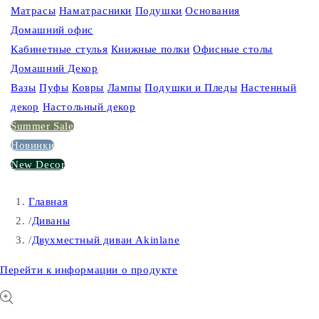
Матрасы
Наматрасники
Подушки
Основания
Домашний офис
Кабинетные стулья
Книжные полки
Офисные столы
Домашний Декор
Вазы
Пуфы
Ковры
Лампы
Подушки и Пледы
Настенный
декор
Настольный декор
Summer Sale
Новинки
New Decor
Главная
/
Диваны
/
Двухместный диван Akinlane
Перейти к информации о продукте