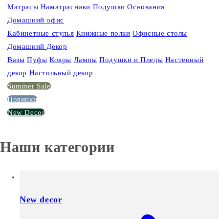
Матрасы
Наматрасники
Подушки
Основания
Домашний офис
Кабинетные стулья
Книжные полки
Офисные столы
Домашний Декор
Вазы
Пуфы
Ковры
Лампы
Подушки и Пледы
Настенный
декор
Настольный декор
Summer Sale
Новинки
New Decor
Наши категории
New decor