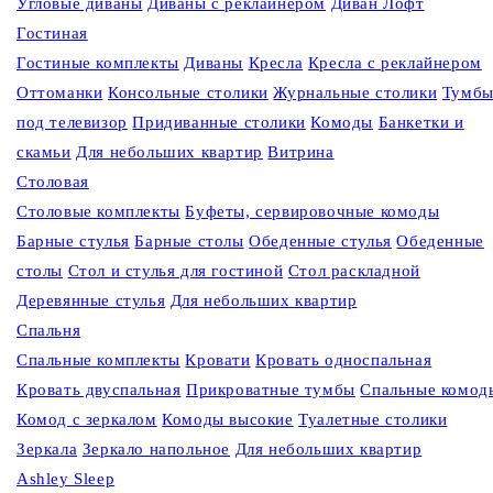
Угловые диваны
Диваны c реклайнером
Диван Лофт
Гостиная
Гостиные комплекты
Диваны
Кресла
Кресла c реклайнером
Оттоманки
Консольные столики
Журнальные столики
Тумб
под телевизор
Придиванные столики
Комоды
Банкетки и
скамьи
Для небольших квартир
Витрина
Столовая
Столовые комплекты
Буфеты, сервировочные комоды
Барные стулья
Барные столы
Обеденные стулья
Обеденные
столы
Стол и стулья для гостиной
Стол раскладной
Деревянные стулья
Для небольших квартир
Спальня
Спальные комплекты
Кровати
Кровать односпальная
Кровать двуспальная
Прикроватные тумбы
Спальные комод
Комод с зеркалом
Комоды высокие
Туалетные столики
Зеркала
Зеркало напольное
Для небольших квартир
Ashley Sleep